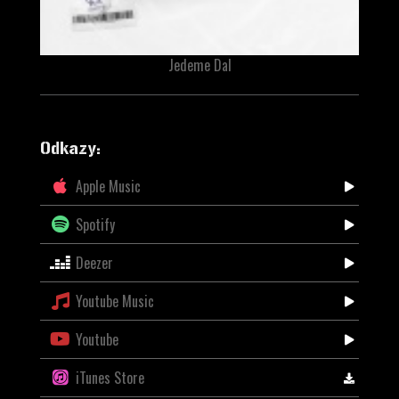
Jedeme Dal
Odkazy:
Apple Music
Spotify
Deezer
Youtube Music
Youtube
iTunes Store