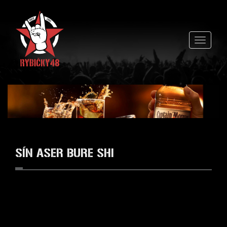
Přejít k hlavnímu obsahu
Toggle
navigati
SÍN ASER BURE SHI