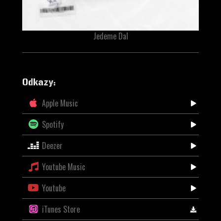
Jedeme Dal
Odkazy:
Apple Music
Spotify
Deezer
Youtube Music
Youtube
iTunes Store