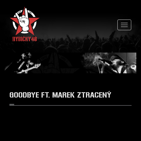
Přejít k hlavnímu obsahu
Toggle
navigati
GOODBYE FT. MAREK ZTRACENÝ