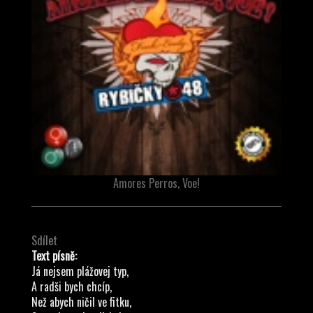
Amores Perros, Voe!
Sdílet
Text písně:
Já nejsem plážovej typ,
A radši bych chcíp,
Než abych ničil ve fitku,