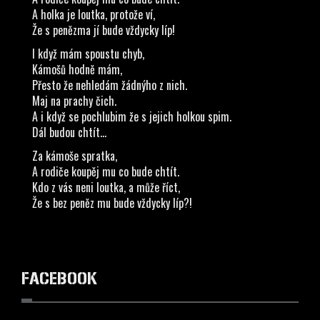
A holka je loutka, protože ví,
Že s penězma jí bude vždycky líp!
I když mám spoustu chyb,
Kámošů hodně mám,
Přesto že nehledám žádnýho z nich.
Maj na prachy čich.
A i když se pochlubim že s jejich holkou spim.
Dál budou chtít...
Za kámoše spratka,
A rodiče koupěj mu co bude chtít.
Kdo z vás neni loutka, a může říct,
Že s bez peněz mu bude vždycky líp?!
FACEBOOK