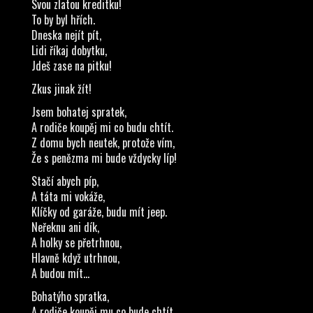
Svou zlatou kreditku!
To by byl hřích.
Dneska nejít pít,
Lidi říkaj dobytku,
Jdeš zase na pitku!
Zkus jinak žít!
Jsem bohatej spratek,
A rodiče koupěj mi co budu chtít.
Z domu bych neutek, protože vím,
Že s penězma mi bude vždycky líp!
Stačí abych píp,
A táta mi vokáže,
Klíčky od garáže, budu mít jeep.
Neřeknu ani dík,
A holky se přetrhnou,
Hlavně když utrhnou,
A budou mít...
Bohatýho spratka,
A rodiče koupěj mu co bude chtít.