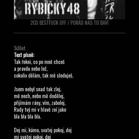
2CD BESTFUCK OFF / POŘÁD NÁS TO BAVÍ
Sdílet
Text písně:
Tak řekni, co po mně chceš
a pravdu nebo lež,
cokoliv dělám, tak mě sleduješ.
Jsem nebyl snad tak zlej,
mě nech, nebo mě dodělej,
přijímám rány, vím, zabolej.
Rady tvý mi v hlavě zní jako
bla bla bla bla.
Dej mi, kámo, svatej pokoj, dej
mi svatej pokoj, dej